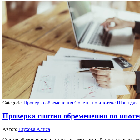
Categories
Проверка обременения
Советы по ипотеке
Шаги для 
Проверка снятия обременения по ипоте
Автор:
Глухова Алиса
Снятие обременения по ипотеке – это важный этап в жизни люб