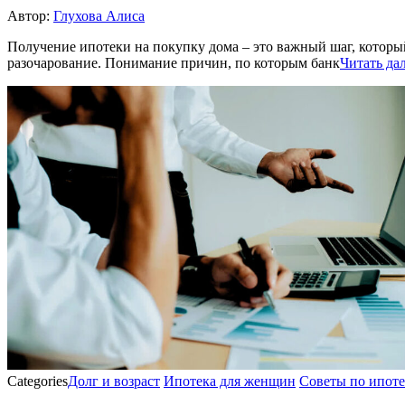
Автор:
Глухова Алиса
Получение ипотеки на покупку дома – это важный шаг, который
разочарование. Понимание причин, по которым банк
Читать да
Categories
Долг и возраст
Ипотека для женщин
Советы по ипоте