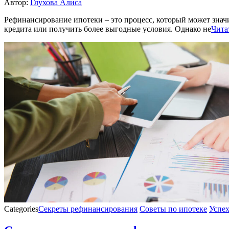
Автор:
Глухова Алиса
Рефинансирование ипотеки – это процесс, который может знач
кредита или получить более выгодные условия. Однако не
Чита
Categories
Секреты рефинансирования
Советы по ипотеке
Успех