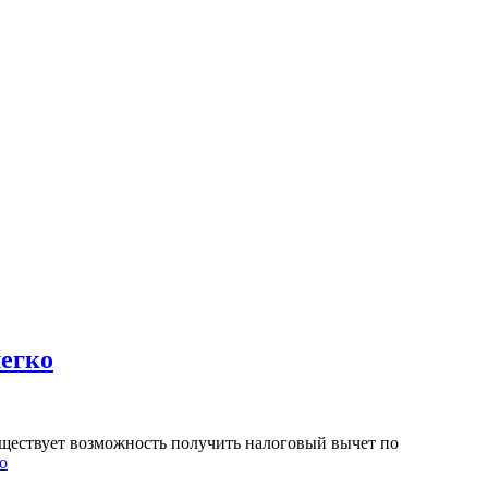
легко
уществует возможность получить налоговый вычет по
о