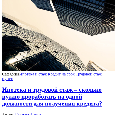
Categories
Ипотека и стаж
Кредит на срок
Трудовой стаж
нужен
Ипотека и трудовой стаж – сколько
нужно проработать на одной
должности для получения кредита?
Автор:
Глухова Алиса